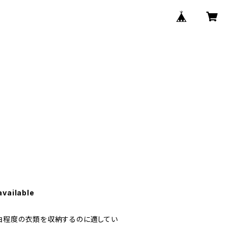
M
available
2泊程度の衣類を収納するのに適してい